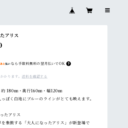
たアリス
0
なら
手数料無料の
翌月払いでOK
かかります。
送料を確認する
約 180㎜・奥行160㎜・幅120㎜
人っぽく白地にブルーのラインがとても映えます。
なったアリス
界を象徴する「大人になったアリス」が新登場で