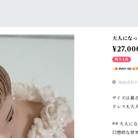
大人になっ
¥27,00
残り1点
別途送料が
サイズは高さ
ドレスも大
## 大人に
幻想的な世