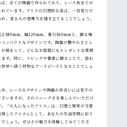
品は、全てが陶器で作られており、レース布までが
されています。アリスの幻想的な姿は、一目見ただ
われ、見る人の想像力を掻き立てることでしょう。
さ180mm、幅120mm、奥行160mmと、飾る場
いコンパクトなデザインです。陶器の艶やかさとレ
さが相まって、どんなお部屋にもエレガントな雰囲
します。特に、リビングや書斎に飾ることで、訪れ
の世界へ誘う特別なアートピースとなることでしょ
ため、レースのデザインや陶器の色合いには若干の
ございますが、そのユニークさを楽しんでいただけ
す。「大人になったアリス」は、幻想と現実が交差
表現したアイテムとして、あなたの生活空間に彩り
とでしょう。ぜひその魅力を体験してみてくださ