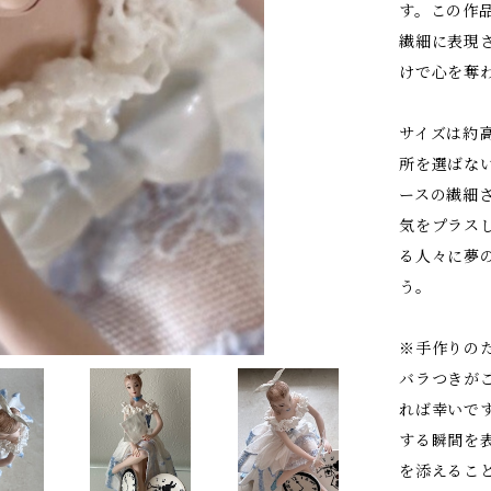
す。この作
繊細に表現
けで心を奪
サイズは約高
所を選ばな
ースの繊細
気をプラス
る人々に夢
う。
※手作りの
バラつきが
れば幸いで
する瞬間を
を添えるこ